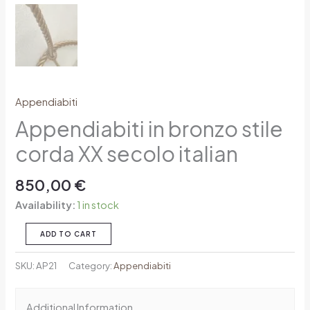
Appendiabiti
Appendiabiti in bronzo stile
corda XX secolo italian
850,00
€
Availability:
1 in stock
ADD TO CART
SKU:
AP21
Category:
Appendiabiti
Additional Information