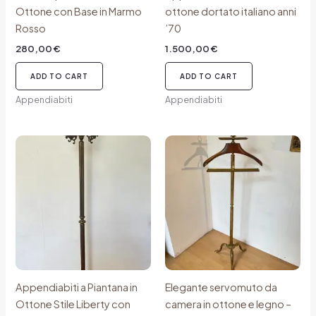
Ottone con Base in Marmo
ottone dortato italiano anni
Rosso
’70
280,00
€
1.500,00
€
ADD TO CART
ADD TO CART
Appendiabiti
Appendiabiti
Appendiabiti a Piantana in
Elegante servomuto da
Ottone Stile Liberty con
camera in ottone e legno –