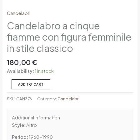
Candelabri
Candelabro a cinque
fiamme con figura femminile
in stile classico
180,00
€
Availability:
1 in stock
ADD TO CART
SKU:
CAN376
Category:
Candelabri
Additional Information
Style:
Altro
Period:
1960-1990