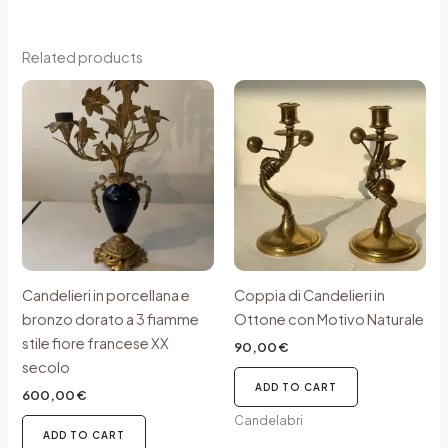
Related products
Candelieri in porcellana e
Coppia di Candelieri in
bronzo dorato a 3 fiamme
Ottone con Motivo Naturale
stile fiore francese XX
90,00
€
secolo
ADD TO CART
600,00
€
Candelabri
ADD TO CART