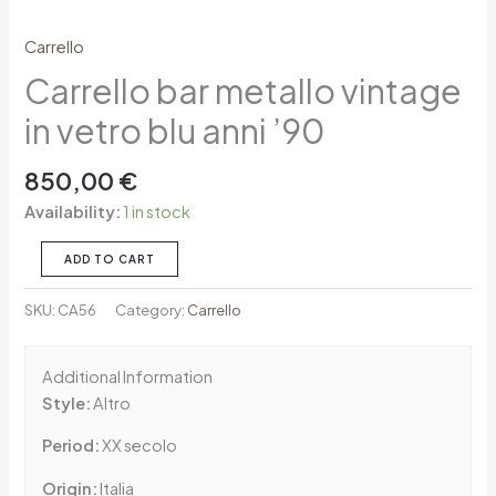
Carrello
Carrello bar metallo vintage
in vetro blu anni ’90
850,00
€
Availability:
1 in stock
ADD TO CART
SKU:
CA56
Category:
Carrello
Additional Information
Style:
Altro
Period:
XX secolo
Origin:
Italia