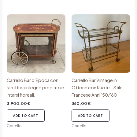
Carrello Bar d’Epoca con
Carrello Bar Vintage in
struttura in legno pregiato e
Ottone con Ruote – Stile
intarsi floreali.
Francese Anni ’50/’60
3.900,00
€
360,00
€
ADD TO CART
ADD TO CART
Carrello
Carrello