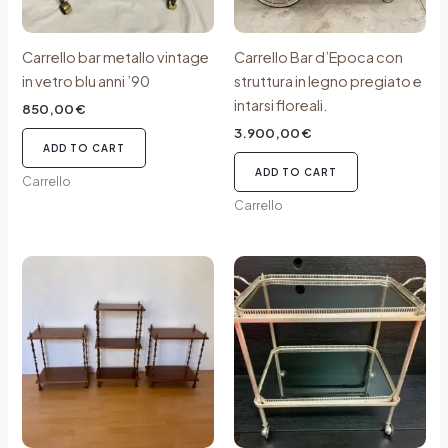
Carrello bar metallo vintage
Carrello Bar d’Epoca con
in vetro blu anni ’90
struttura in legno pregiato e
intarsi floreali.
850,00
€
3.900,00
€
ADD TO CART
ADD TO CART
Carrello
Carrello