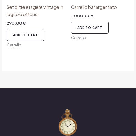
Set di tre etagere vintage in
Carrello bar argentato
legno e ottone
1.000,00
€
290,00
€
ADD TO CART
ADD TO CART
Carrello
Carrello