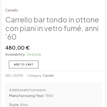
Carrello
Carrello bar tondo in ottone
con piani in vetro fumé, anni
’60
480,00
€
Availability:
1 in stock
ADD TO CART
SKU:
CA298
Category:
Carrello
Additional Information
Manufacturing Year:
1960
Style:
Altro