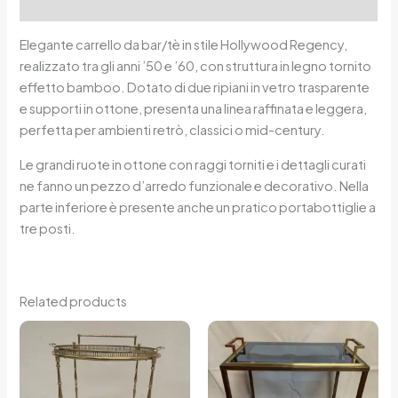
Reviews (0)
Elegante carrello da bar/tè in stile Hollywood Regency,
realizzato tra gli anni ’50 e ’60, con struttura in legno tornito
effetto bamboo. Dotato di due ripiani in vetro trasparente
e supporti in ottone, presenta una linea raffinata e leggera,
perfetta per ambienti retrò, classici o mid-century.
Le grandi ruote in ottone con raggi torniti e i dettagli curati
ne fanno un pezzo d’arredo funzionale e decorativo. Nella
parte inferiore è presente anche un pratico portabottiglie a
tre posti.
Related products