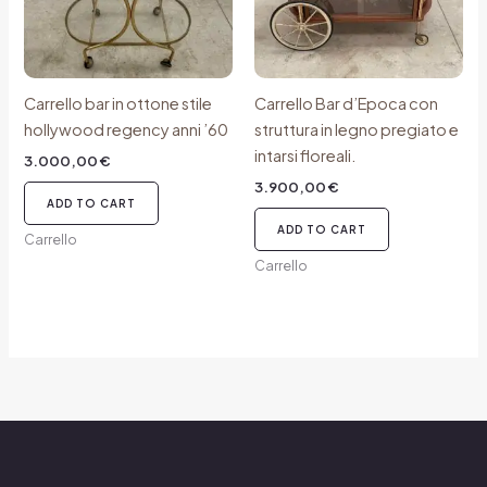
Carrello bar in ottone stile
Carrello Bar d’Epoca con
hollywood regency anni ’60
struttura in legno pregiato e
intarsi floreali.
3.000,00
€
3.900,00
€
ADD TO CART
ADD TO CART
Carrello
Carrello