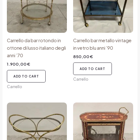
Carrello da bar rotondo in
Carrello bar metallo vintage
ottone di lusso italiano degli
in vetro blu anni ’90
anni ’70
850,00
€
1.900,00
€
ADD TO CART
ADD TO CART
Carrello
Carrello