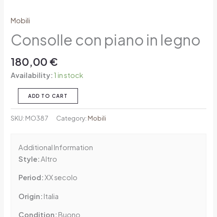
Mobili
Consolle con piano in legno
180,00
€
Availability:
1 in stock
ADD TO CART
SKU:
MO387
Category:
Mobili
Additional Information
Style:
Altro
Period:
XX secolo
Origin:
Italia
Condition:
Buono