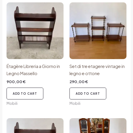
Étagère Libreria a Giorno in
Set di tre etagere vintage in
Legno Massello
legno e ottone
900,00
€
290,00
€
ADD TO CART
ADD TO CART
Mobili
Mobili