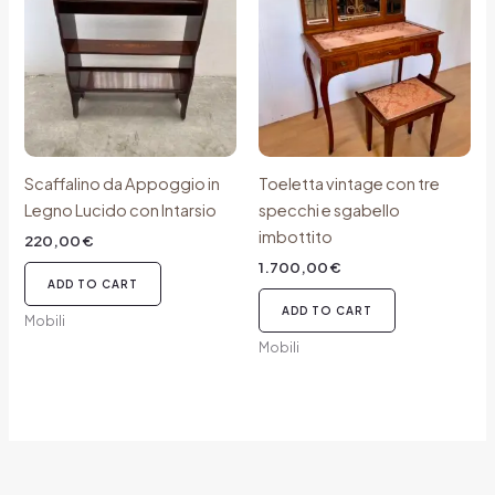
Scaffalino da Appoggio in
Toeletta vintage con tre
Legno Lucido con Intarsio
specchi e sgabello
imbottito
220,00
€
1.700,00
€
ADD TO CART
ADD TO CART
Mobili
Mobili