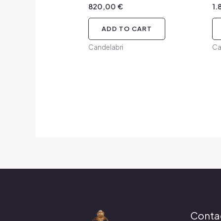
820,00
€
1
ADD TO CART
Candelabri
Ca
Conta