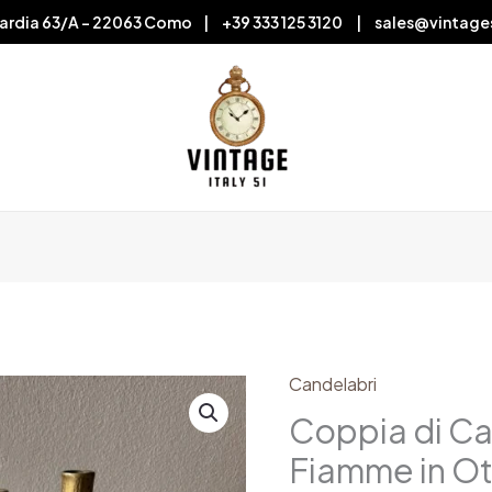
ardia 63/A – 22063 Como | +39 333 125 3120 | sales@vintage
Candelabri
Coppia
di
Coppia di Ca
Candelabri
Fiamme in O
a