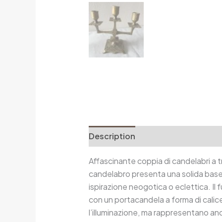
Description
Additional informa
Affascinante coppia di candelabri a t
candelabro presenta una solida base q
ispirazione neogotica o eclettica. Il f
con un portacandela a forma di calice,
l’illuminazione, ma rappresentano an