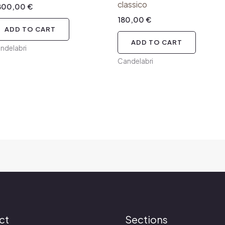
classico
.800,00
€
180,00
€
ADD TO CART
ADD TO CART
ndelabri
Candelabri
ct
Sections