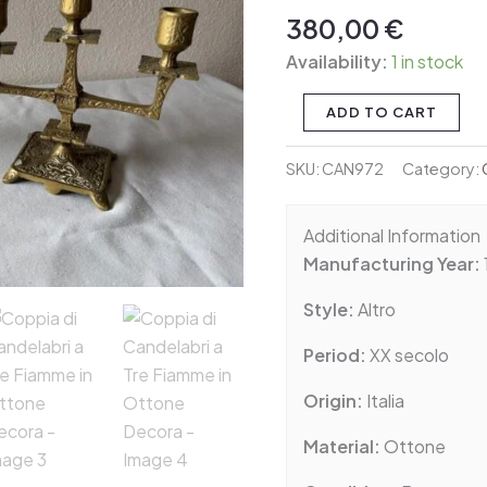
Tre
380,00
€
Fiamme
Availability:
1 in stock
in
Ottone
ADD TO CART
Decora
quantity
SKU:
CAN972
Category:
Additional Information
Manufacturing Year:
Style:
Altro
Period:
XX secolo
Origin:
Italia
Material:
Ottone