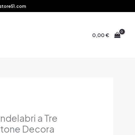
store51.com
0,00
€
ndelabri a Tre
ttone Decora