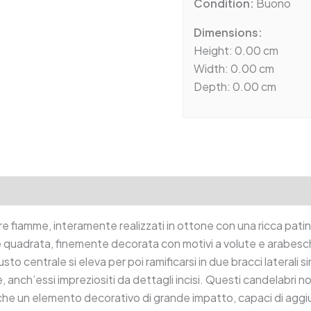
Condition:
Buono
Dimensions:
Height: 0.00 cm
Width: 0.00 cm
Depth: 0.00 cm
tion
Reviews (0)
re fiamme, interamente realizzati in ottone con una ricca pati
uadrata, finemente decorata con motivi a volute e arabeschi in
usto centrale si eleva per poi ramificarsi in due bracci laterali 
 anch’essi impreziositi da dettagli incisi. Questi candelabri n
che un elemento decorativo di grande impatto, capaci di aggi