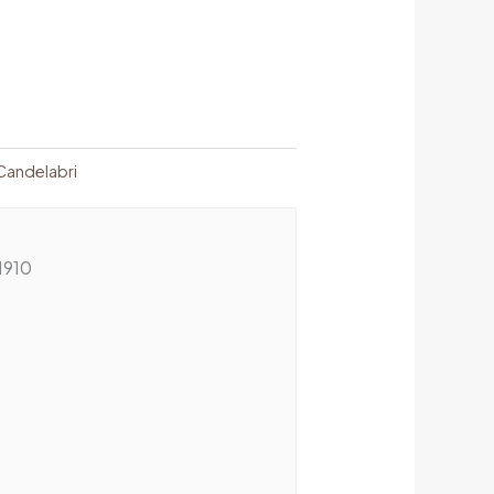
Candelabri
1910