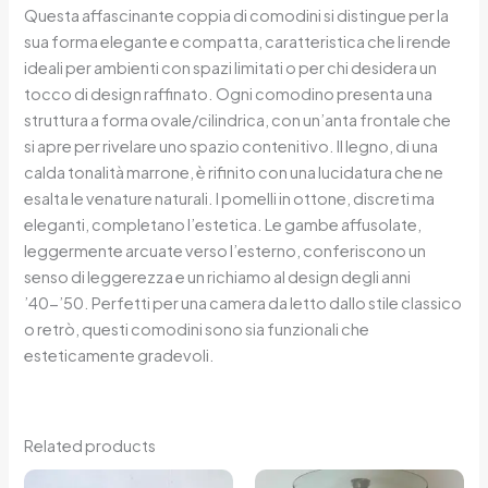
Questa affascinante coppia di comodini si distingue per la
sua forma elegante e compatta, caratteristica che li rende
ideali per ambienti con spazi limitati o per chi desidera un
tocco di design raffinato. Ogni comodino presenta una
struttura a forma ovale/cilindrica, con un’anta frontale che
si apre per rivelare uno spazio contenitivo. Il legno, di una
calda tonalità marrone, è rifinito con una lucidatura che ne
esalta le venature naturali. I pomelli in ottone, discreti ma
eleganti, completano l’estetica. Le gambe affusolate,
leggermente arcuate verso l’esterno, conferiscono un
senso di leggerezza e un richiamo al design degli anni
’40-’50. Perfetti per una camera da letto dallo stile classico
o retrò, questi comodini sono sia funzionali che
esteticamente gradevoli.
Related products