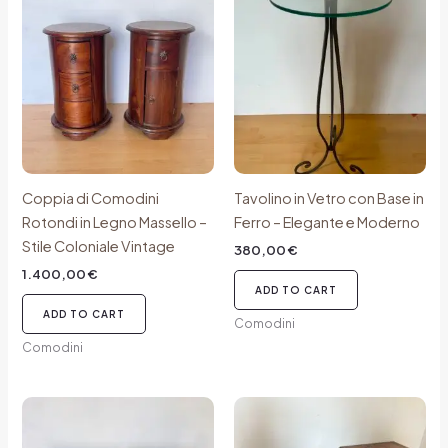
Coppia di Comodini
Tavolino in Vetro con Base in
Rotondi in Legno Massello –
Ferro – Elegante e Moderno
Stile Coloniale Vintage
380,00
€
1.400,00
€
ADD TO CART
ADD TO CART
Comodini
Comodini