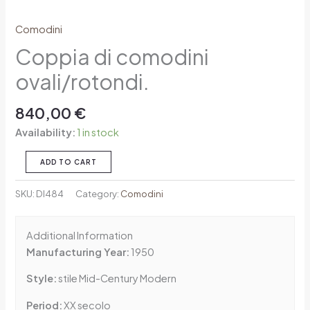
Comodini
Coppia di comodini
ovali/rotondi.
840,00
€
Availability:
1 in stock
ADD TO CART
SKU:
DI484
Category:
Comodini
Additional Information
Manufacturing Year:
1950
Style:
stile Mid-Century Modern
Period:
XX secolo