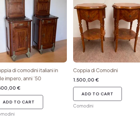
ppia di comodini italiani in
Coppia di Comodini
ile impero, anni ’50
1.500,00
€
.800,00
€
ADD TO CART
ADD TO CART
Comodini
modini