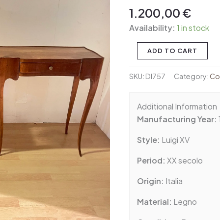
XV
1.200,00
€
–
Availability:
1 in stock
Eleganza
senza
ADD TO CART
tempo
quantity
SKU:
DI757
Category:
Co
Additional Information
Manufacturing Year:
Style:
Luigi XV
Period:
XX secolo
Origin:
Italia
Material:
Legno