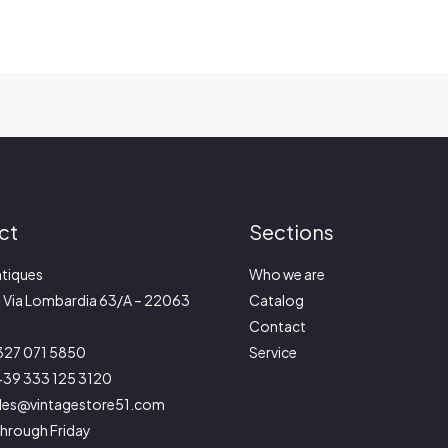
ct
Sections
tiques
Who we are
:
Via Lombardia 63/A – 22063
Catalog
Contact
327 071 5850
Service
39 333 125 3120
les@vintagestore51.com
hrough Friday