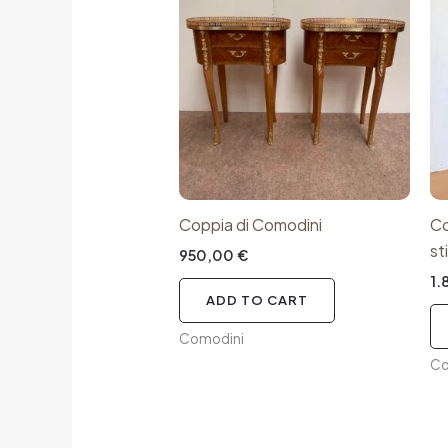
Coppia di Comodini
Co
st
950,00
€
1
ADD TO CART
Comodini
Co