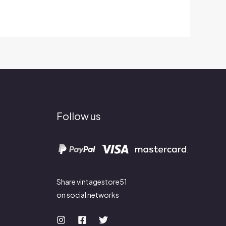
Follow us
Share vintagestore51
on social networks