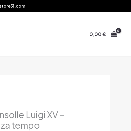
store51.com
0,00
€
solle Luigi XV –
nza tempo