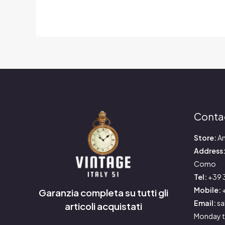
Conta
Store:
An
Address
Como
Tel:
+39 
Mobile:
+
Garanzia completa su tutti gli
Email:
sa
articoli acquistati
Monday t