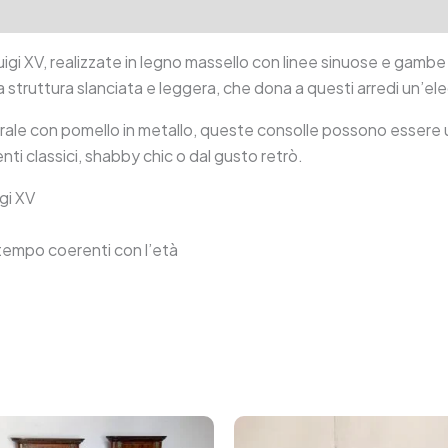
tion
Reviews (0)
Luigi XV, realizzate in legno massello con linee sinuose e gambe
na struttura slanciata e leggera, che dona a questi arredi un’e
ale con pomello in metallo, queste consolle possono essere u
ti classici, shabby chic o dal gusto retrò.
gi XV
l tempo coerenti con l’età