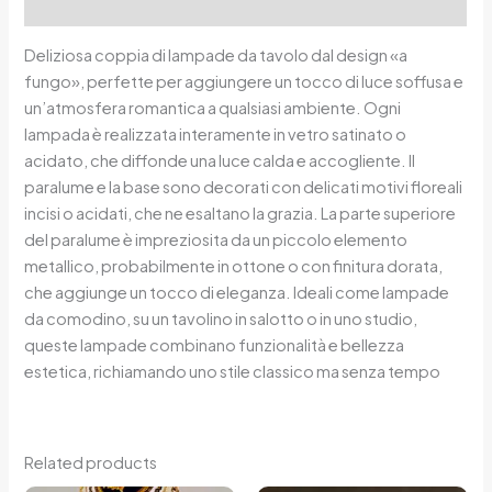
Reviews (0)
Deliziosa coppia di lampade da tavolo dal design «a
fungo», perfette per aggiungere un tocco di luce soffusa e
un’atmosfera romantica a qualsiasi ambiente. Ogni
lampada è realizzata interamente in vetro satinato o
acidato, che diffonde una luce calda e accogliente. Il
paralume e la base sono decorati con delicati motivi floreali
incisi o acidati, che ne esaltano la grazia. La parte superiore
del paralume è impreziosita da un piccolo elemento
metallico, probabilmente in ottone o con finitura dorata,
che aggiunge un tocco di eleganza. Ideali come lampade
da comodino, su un tavolino in salotto o in uno studio,
queste lampade combinano funzionalità e bellezza
estetica, richiamando uno stile classico ma senza tempo
Related products