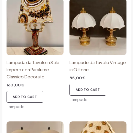
Lampada da Tavolo in Stile
Lampade da Tavolo Vintage
Impero con Paralume
in Ottone
Classico Decorato
85,00
€
160,00
€
ADD TO CART
ADD TO CART
Lampade
Lampade