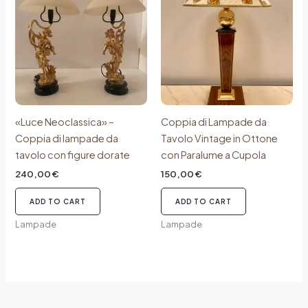
«Luce Neoclassica» –
Coppia di Lampade da
Coppia di lampade da
Tavolo Vintage in Ottone
tavolo con figure dorate
con Paralume a Cupola
240,00
€
150,00
€
ADD TO CART
ADD TO CART
Lampade
Lampade