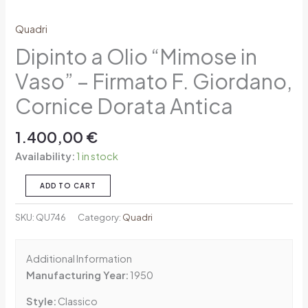
Quadri
Dipinto a Olio “Mimose in
Vaso” – Firmato F. Giordano,
Cornice Dorata Antica
1.400,00
€
Availability:
1 in stock
ADD TO CART
SKU:
QU746
Category:
Quadri
Additional Information
Manufacturing Year:
1950
Style:
Classico