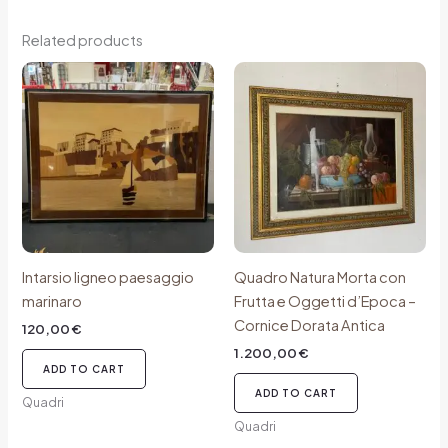
Related products
Intarsio ligneo paesaggio
Quadro Natura Morta con
marinaro
Frutta e Oggetti d’Epoca –
Cornice Dorata Antica
120,00
€
1.200,00
€
ADD TO CART
ADD TO CART
Quadri
Quadri