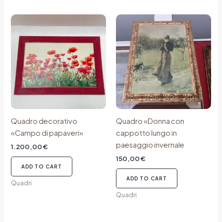
Quadro decorativo
Quadro «Donna con
«Campo di papaveri»
cappotto lungo in
paesaggio invernale
1.200,00
€
150,00
€
ADD TO CART
ADD TO CART
Quadri
Quadri