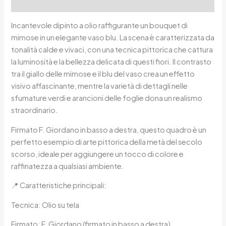
Reviews (0)
Incantevole dipinto a olio raffigurante un bouquet di
mimose in un elegante vaso blu. La scena è caratterizzata da
tonalità calde e vivaci, con una tecnica pittorica che cattura
la luminosità e la bellezza delicata di questi fiori. Il contrasto
tra il giallo delle mimose e il blu del vaso crea un effetto
visivo affascinante, mentre la varietà di dettagli nelle
sfumature verdi e arancioni delle foglie dona un realismo
straordinario.
Firmato F. Giordano in basso a destra, questo quadro è un
perfetto esempio di arte pittorica della metà del secolo
scorso, ideale per aggiungere un tocco di colore e
raffinatezza a qualsiasi ambiente.
📍 Caratteristiche principali:
Tecnica: Olio su tela
Firmato: F. Giordano (firmato in basso a destra)