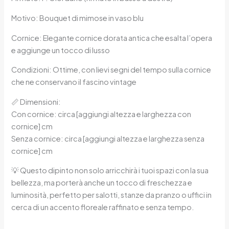
Motivo: Bouquet di mimose in vaso blu
Cornice: Elegante cornice dorata antica che esalta l’opera
e aggiunge un tocco di lusso
Condizioni: Ottime, con lievi segni del tempo sulla cornice
che ne conservano il fascino vintage
📏 Dimensioni:
Con cornice: circa [aggiungi altezza e larghezza con
cornice] cm
Senza cornice: circa [aggiungi altezza e larghezza senza
cornice] cm
💡 Questo dipinto non solo arricchirà i tuoi spazi con la sua
bellezza, ma porterà anche un tocco di freschezza e
luminosità, perfetto per salotti, stanze da pranzo o uffici in
cerca di un accento floreale raffinato e senza tempo.