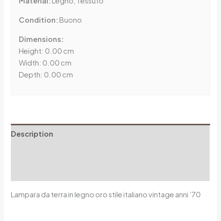
Material:
Legno, Tessuto
Condition:
Buono
Dimensions:
Height: 0.00 cm
Width: 0.00 cm
Depth: 0.00 cm
Description
Additional information
Reviews (0)
Lampara da terra in legno oro stile italiano vintage anni ’70