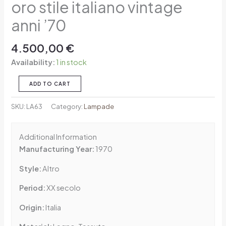
oro stile italiano vintage
anni ’70
4.500,00
€
Availability:
1 in stock
ADD TO CART
SKU:
LA63
Category:
Lampade
Additional Information
Manufacturing Year:
1970
Style:
Altro
Period:
XX secolo
Origin:
Italia