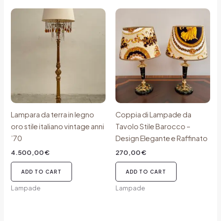
Lampara da terra in legno
Coppia di Lampade da
oro stile italiano vintage anni
Tavolo Stile Barocco –
’70
Design Elegante e Raffinato
4.500,00
€
270,00
€
ADD TO CART
ADD TO CART
Lampade
Lampade