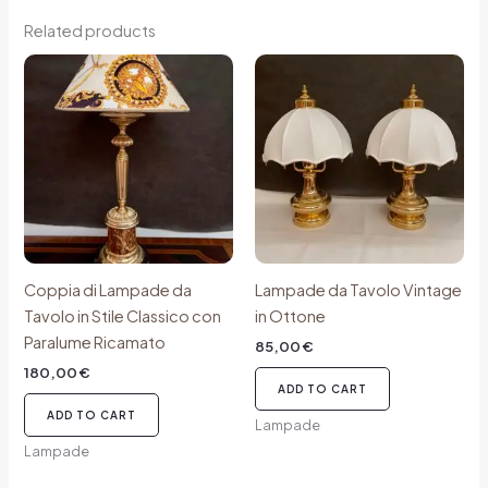
Related products
Coppia di Lampade da
Lampade da Tavolo Vintage
Tavolo in Stile Classico con
in Ottone
Paralume Ricamato
85,00
€
180,00
€
ADD TO CART
ADD TO CART
Lampade
Lampade