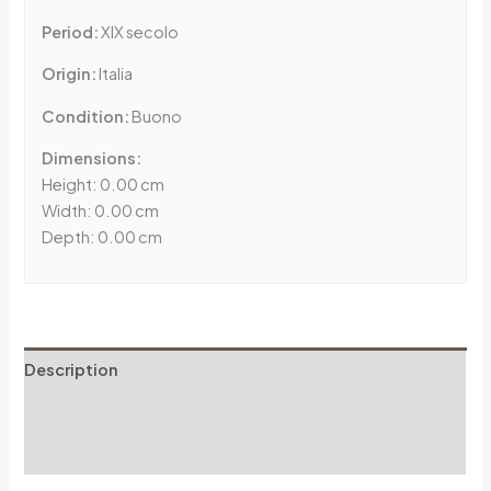
Period:
XIX secolo
Origin:
Italia
Condition:
Buono
Dimensions:
Height: 0.00 cm
Width: 0.00 cm
Depth: 0.00 cm
Description
Additional information
Reviews (0)