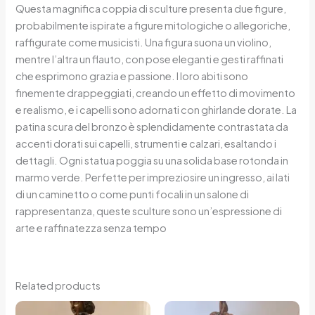
Questa magnifica coppia di sculture presenta due figure,
probabilmente ispirate a figure mitologiche o allegoriche,
raffigurate come musicisti. Una figura suona un violino,
mentre l’altra un flauto, con pose eleganti e gesti raffinati
che esprimono grazia e passione. I loro abiti sono
finemente drappeggiati, creando un effetto di movimento
e realismo, e i capelli sono adornati con ghirlande dorate. La
patina scura del bronzo è splendidamente contrastata da
accenti dorati sui capelli, strumenti e calzari, esaltando i
dettagli. Ogni statua poggia su una solida base rotonda in
marmo verde. Perfette per impreziosire un ingresso, ai lati
di un caminetto o come punti focali in un salone di
rappresentanza, queste sculture sono un’espressione di
arte e raffinatezza senza tempo
Related products