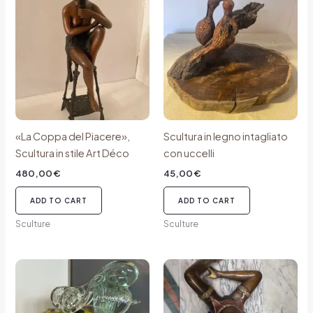
«La Coppa del Piacere»,
Scultura in legno intagliato
Scultura in stile Art Déco
con uccelli
480,00
€
45,00
€
ADD TO CART
ADD TO CART
Sculture
Sculture