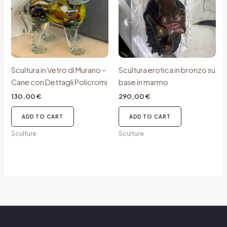
Scultura in Vetro di Murano –
Scultura erotica in bronzo su
Cane con Dettagli Policromi
base in marmo
130,00
€
290,00
€
ADD TO CART
ADD TO CART
Sculture
Sculture