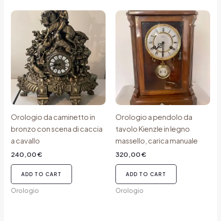
Orologio da caminetto in
Orologio a pendolo da
bronzo con scena di caccia
tavolo Kienzle in legno
a cavallo
massello, carica manuale
240,00
€
320,00
€
ADD TO CART
ADD TO CART
Orologio
Orologio