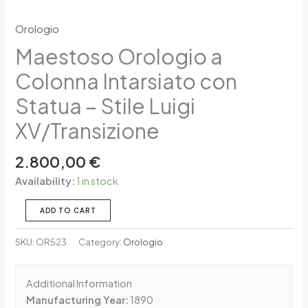
Orologio
Maestoso Orologio a
Colonna Intarsiato con
Statua – Stile Luigi
XV/Transizione
2.800,00
€
Availability:
1 in stock
ADD TO CART
SKU:
OR523
Category:
Orologio
Additional Information
Manufacturing Year:
1890