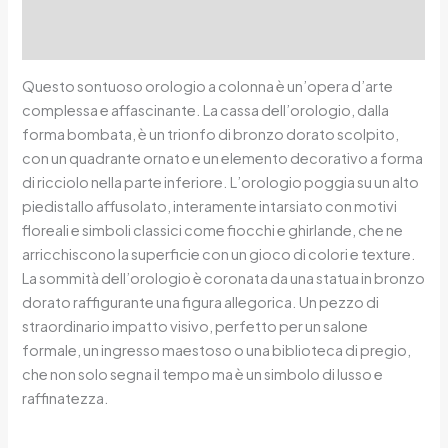
Additional information
Reviews (0)
Questo sontuoso orologio a colonna è un’opera d’arte
complessa e affascinante. La cassa dell’orologio, dalla
forma bombata, è un trionfo di bronzo dorato scolpito,
con un quadrante ornato e un elemento decorativo a forma
di ricciolo nella parte inferiore. L’orologio poggia su un alto
piedistallo affusolato, interamente intarsiato con motivi
floreali e simboli classici come fiocchi e ghirlande, che ne
arricchiscono la superficie con un gioco di colori e texture.
La sommità dell’orologio è coronata da una statua in bronzo
dorato raffigurante una figura allegorica. Un pezzo di
straordinario impatto visivo, perfetto per un salone
formale, un ingresso maestoso o una biblioteca di pregio,
che non solo segna il tempo ma è un simbolo di lusso e
raffinatezza.