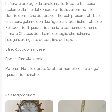
Raffinato orologio da tavolo in stile Rococò francese,
risalente alla fine del XIX secolo. Realizzato in metallo
dorato con ricche decorazioni floreali, presenta alla base
una scena galante con due figure aristocratiche in abiti del
Settecento. Il quadrante smaltato con numeri romani è
firmato Château de la Loire, dettaglio che richiama
l’eleganza e il gusto decorativo dell’epoca.
Stile: Rococò francese
Epoca: Fine XIX secolo
Materiali: Metallo dorato (probabilmente bronzo o lega),
quadrante in smalto
Related products