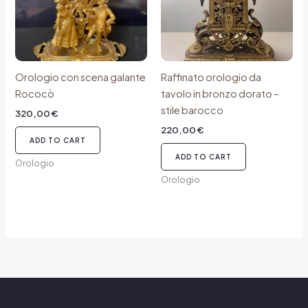
Orologio con scena galante
Raffinato orologio da
Rococò
tavolo in bronzo dorato –
stile barocco
320,00
€
220,00
€
ADD TO CART
ADD TO CART
Orologio
Orologio