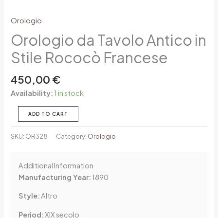
Orologio
Orologio da Tavolo Antico in
Stile Rococò Francese
450,00
€
Availability:
1 in stock
ADD TO CART
SKU:
OR328
Category:
Orologio
Additional Information
Manufacturing Year:
1890
Style:
Altro
Period:
XIX secolo