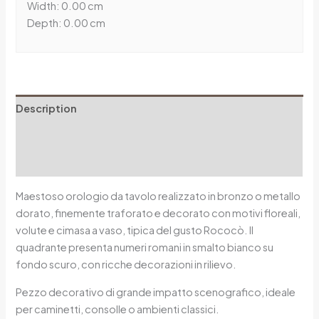
Width: 0.00 cm
Depth: 0.00 cm
Description
Additional information
Reviews (0)
Maestoso orologio da tavolo realizzato in bronzo o metallo
dorato, finemente traforato e decorato con motivi floreali,
volute e cimasa a vaso, tipica del gusto Rococò. Il
quadrante presenta numeri romani in smalto bianco su
fondo scuro, con ricche decorazioni in rilievo.
Pezzo decorativo di grande impatto scenografico, ideale
per caminetti, consolle o ambienti classici.