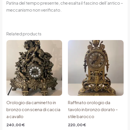
Patina del tempo presente, che esalta il fascino dell’antico –
meccanismo non verificato.
Related products
Orologio da caminetto in
Raffinato orologio da
bronzo con scena di caccia
tavolo in bronzo dorato –
a cavallo
stile barocco
240,00
€
220,00
€