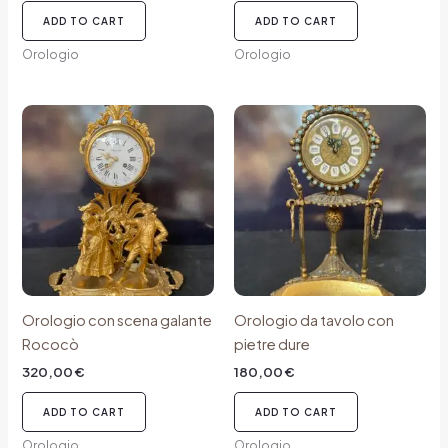
ADD TO CART
ADD TO CART
Orologio
Orologio
Orologio con scena galante
Orologio da tavolo con
Rococò
pietre dure
320,00
€
180,00
€
ADD TO CART
ADD TO CART
Orologio
Orologio