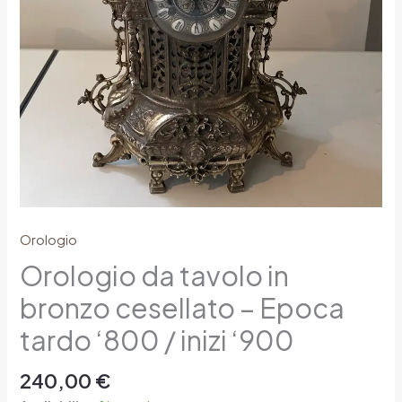
quantity
Orologio
Orologio da tavolo in
bronzo cesellato – Epoca
tardo ‘800 / inizi ‘900
240,00
€