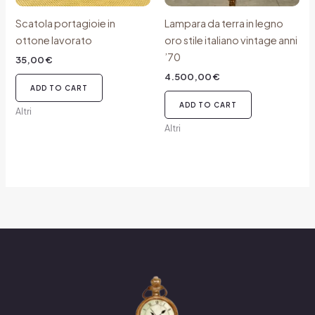
Scatola portagioie in
Lampara da terra in legno
ottone lavorato
oro stile italiano vintage anni
’70
35,00
€
4.500,00
€
ADD TO CART
ADD TO CART
Altri
Altri