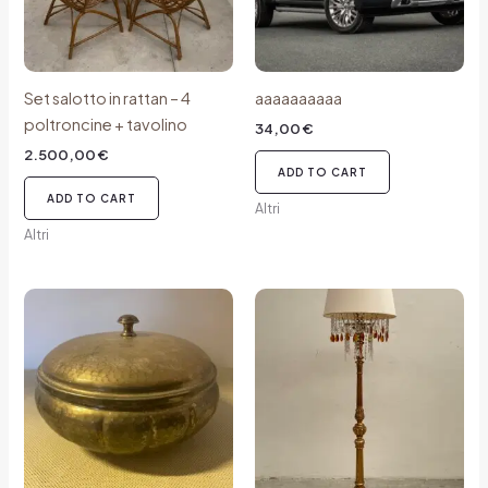
Set salotto in rattan – 4
aaaaaaaaaa
poltroncine + tavolino
34,00
€
2.500,00
€
ADD TO CART
ADD TO CART
Altri
Altri