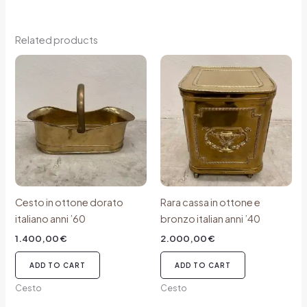
Related products
Cesto in ottone dorato
Rara cassa in ottone e
italiano anni ’60
bronzo italian anni ’40
1.400,00
€
2.000,00
€
ADD TO CART
ADD TO CART
Cesto
Cesto