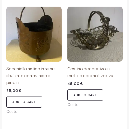
Secchiello antico in rame
Cestino decorativo in
sbalzato con manico e
metallo con motivo uva
piedini
45,00
€
75,00
€
ADD TO CART
ADD TO CART
Cesto
Cesto