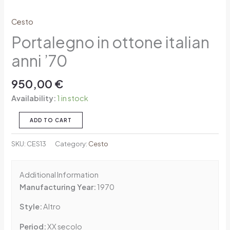
Cesto
Portalegno in ottone italian
anni ’70
950,00
€
Availability:
1 in stock
ADD TO CART
SKU:
CES13
Category:
Cesto
Additional Information
Manufacturing Year:
1970
Style:
Altro
Period:
XX secolo