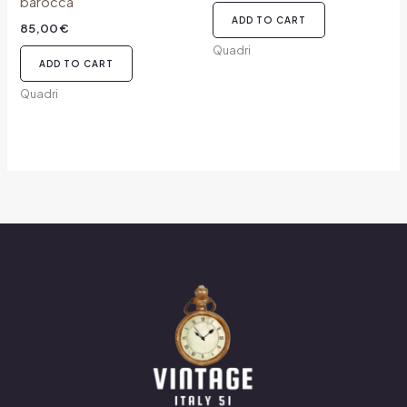
barocca
ADD TO CART
85,00
€
Quadri
ADD TO CART
Quadri