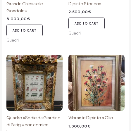
Grande Chiesa e le
Dipinto Storico»
Gondole»
2.500,00
€
8.000,00
€
ADD TO CART
ADD TO CART
Quadri
Quadri
Quadro «Sedie da Giardino
Vibrante Dipinto a Olio
di Parigi» con cornice
1.800,00
€