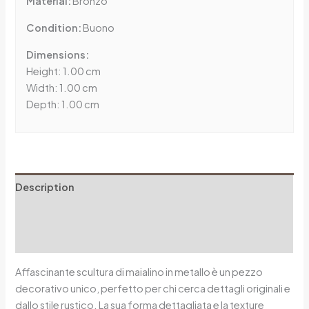
Material:
Bronzo
Condition:
Buono
Dimensions:
Height: 1.00 cm
Width: 1.00 cm
Depth: 1.00 cm
Description
Additional information
Reviews (0)
Affascinante scultura di maialino in metallo è un pezzo
decorativo unico, perfetto per chi cerca dettagli originali e
dallo stile rustico. La sua forma dettagliata e la texture