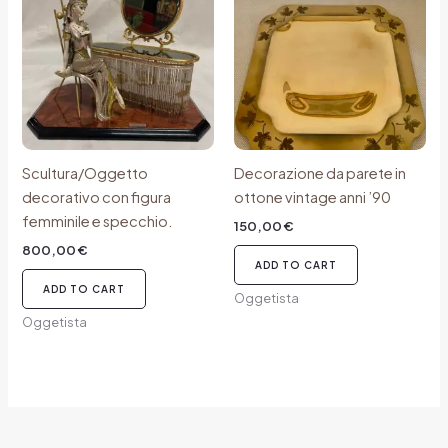
Scultura/Oggetto
Decorazione da parete in
decorativo con figura
ottone vintage anni ’90
femminile e specchio.
150,00
€
800,00
€
ADD TO CART
ADD TO CART
Oggetista
Oggetista