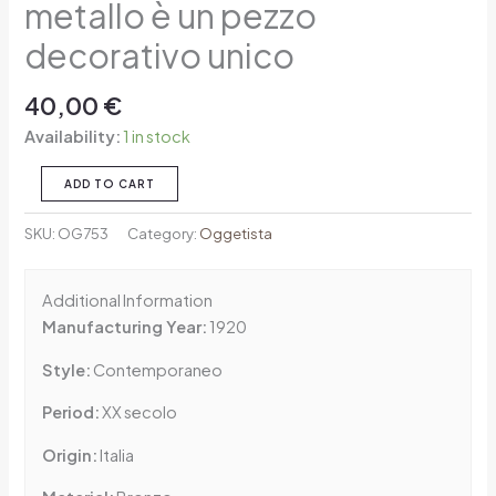
metallo è un pezzo
decorativo unico
40,00
€
Availability:
1 in stock
ADD TO CART
SKU:
OG753
Category:
Oggetista
Additional Information
Manufacturing Year:
1920
Style:
Contemporaneo
Period:
XX secolo
Origin:
Italia