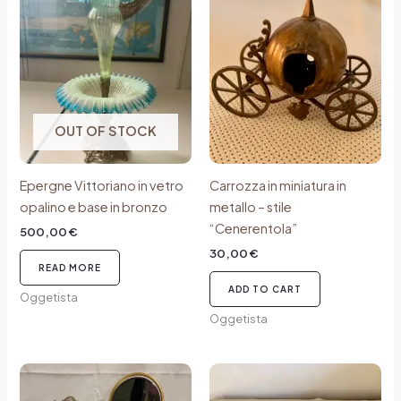
OUT OF STOCK
Epergne Vittoriano in vetro
Carrozza in miniatura in
opalino e base in bronzo
metallo – stile
“Cenerentola”
500,00
€
30,00
€
READ MORE
ADD TO CART
Oggetista
Oggetista