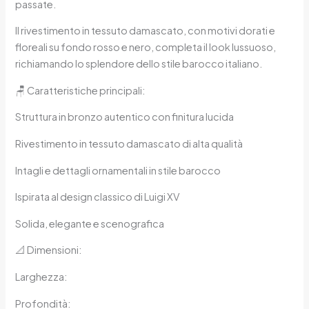
passate.
Il rivestimento in tessuto damascato, con motivi dorati e
floreali su fondo rosso e nero, completa il look lussuoso,
richiamando lo splendore dello stile barocco italiano.
🪑 Caratteristiche principali:
Struttura in bronzo autentico con finitura lucida
Rivestimento in tessuto damascato di alta qualità
Intagli e dettagli ornamentali in stile barocco
Ispirata al design classico di Luigi XV
Solida, elegante e scenografica
📐 Dimensioni:
Larghezza:
Profondità: