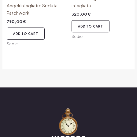
Angeli Intagliati e Seduta
intagliata
Patchwork
320,00
€
790,00
€
ADD TO CART
ADD TO CART
Sedie
Sedie