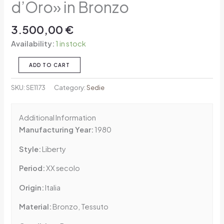
d’Oro» in Bronzo
3.500,00
€
Availability:
1 in stock
ADD TO CART
SKU:
SE1173
Category:
Sedie
Additional Information
Manufacturing Year:
1980
Style:
Liberty
Period:
XX secolo
Origin:
Italia
Material:
Bronzo, Tessuto