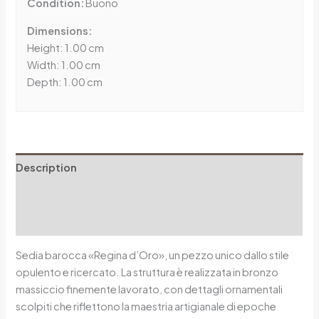
Condition:
Buono
Dimensions:
Height: 1.00 cm
Width: 1.00 cm
Depth: 1.00 cm
Description
Additional information
Reviews (0)
Sedia barocca «Regina d’Oro», un pezzo unico dallo stile
opulento e ricercato. La struttura è realizzata in bronzo
massiccio finemente lavorato, con dettagli ornamentali
scolpiti che riflettono la maestria artigianale di epoche