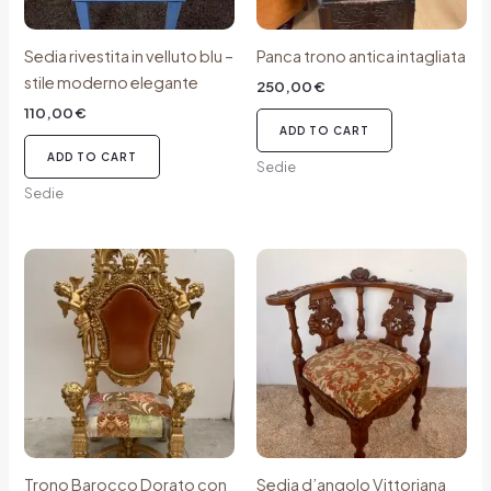
Sedia rivestita in velluto blu –
Panca trono antica intagliata
stile moderno elegante
250,00
€
110,00
€
ADD TO CART
ADD TO CART
Sedie
Sedie
Trono Barocco Dorato con
Sedia d’angolo Vittoriana