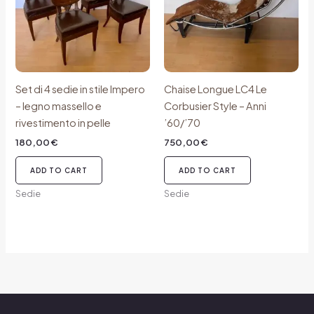
Set di 4 sedie in stile Impero
Chaise Longue LC4 Le
– legno massello e
Corbusier Style – Anni
rivestimento in pelle
’60/’70
180,00
€
750,00
€
ADD TO CART
ADD TO CART
Sedie
Sedie