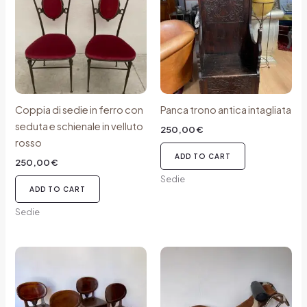
Coppia di sedie in ferro con
Panca trono antica intagliata
seduta e schienale in velluto
250,00
€
rosso
ADD TO CART
250,00
€
Sedie
ADD TO CART
Sedie