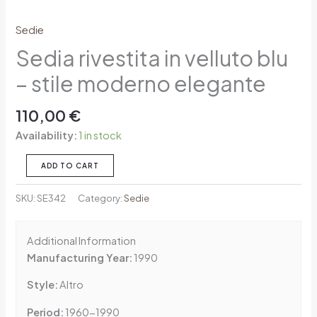
Sedie
Sedia rivestita in velluto blu
– stile moderno elegante
110,00
€
Availability:
1 in stock
ADD TO CART
SKU:
SE342
Category:
Sedie
Additional Information
Manufacturing Year:
1990
Style:
Altro
Period:
1960-1990