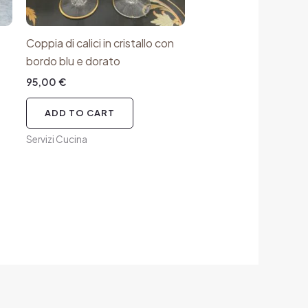
Coppia di calici in cristallo con
bordo blu e dorato
95,00
€
ADD TO CART
Servizi Cucina