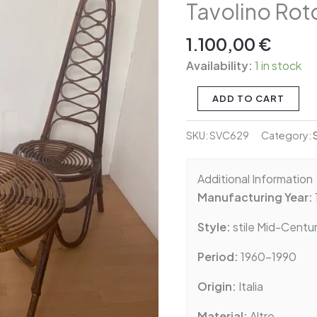
Tavolino Ro
Rattan:
2
1.100,00
€
Sedie
con
Availability:
1 in stock
Schienale
Alto
ADD TO CART
e
Tavolino
SKU:
SVC629
Category:
Rotondo
quantity
Additional Information
Manufacturing Year:
Style:
stile Mid-Centu
Period:
1960-1990
Origin:
Italia
Material:
Altro