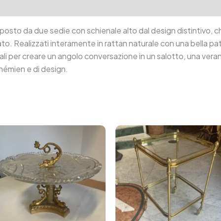
tion
Reviews (0)
osto da due sedie con schienale alto dal design distintivo, ch
to. Realizzati interamente in rattan naturale con una bella pa
ali per creare un angolo conversazione in un salotto, una vera
émien e di design.