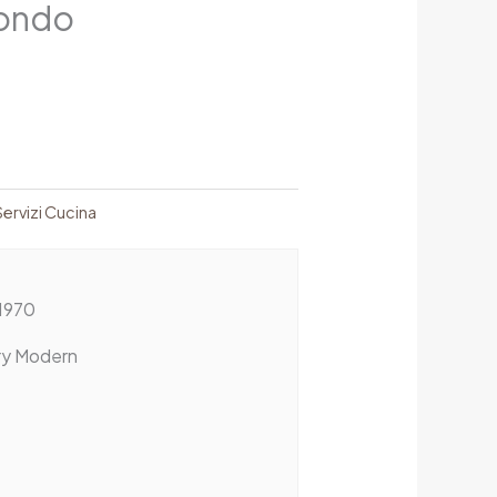
tondo
Servizi Cucina
1970
ry Modern