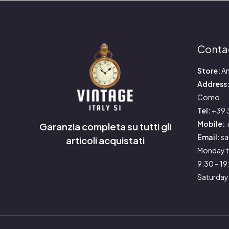
Conta
Store:
An
Address
Como
Tel:
+39 
Mobile:
+
Garanzia completa su tutti gli
Email:
sa
articoli acquistati
Monday t
9:30 – 1
Saturday