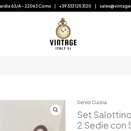
ardia 63/A – 22063 Como | +39 333 125 3120 | sales@vintage
Servizi Cucina
Set
Salottino
Set Salottino
Vintage
2 Sedie con 
in