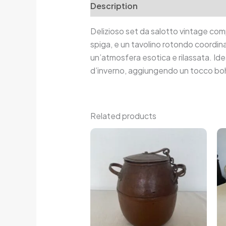
Description
Additional informa
Delizioso set da salotto vintage comp
spiga, e un tavolino rotondo coordina
un’atmosfera esotica e rilassata. Ide
d’inverno, aggiungendo un tocco boh
Related products