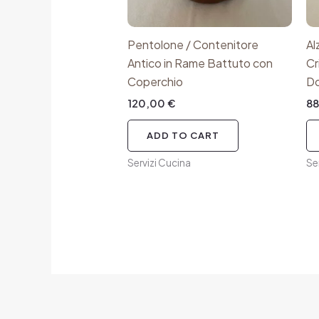
Pentolone / Contenitore
Al
Antico in Rame Battuto con
Cr
Coperchio
Do
120,00
€
8
ADD TO CART
Servizi Cucina
Se