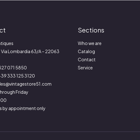
ct
Sections
tiques
Who we are
:
Via Lombardia 63/A – 22063
Catalog
Contact
327 071 5850
Service
39 333 125 3120
les@vintagestore51.com
hrough Friday
9:00
s by appointment only