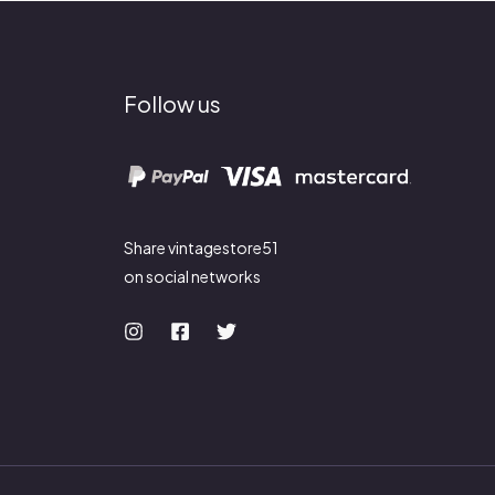
Follow us
Share vintagestore51
on social networks