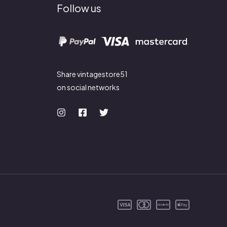
Follow us
Share vintagestore51
on social networks