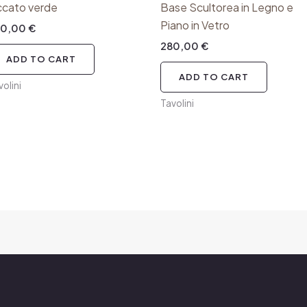
ccato verde
Base Scultorea in Legno e
Piano in Vetro
20,00
€
280,00
€
ADD TO CART
ADD TO CART
volini
Tavolini