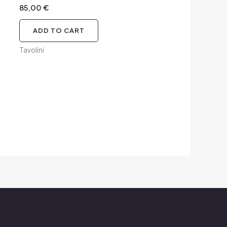
85,00
€
ADD TO CART
Tavolini