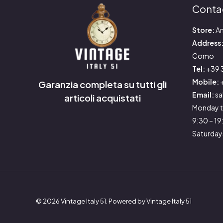
Conta
Store:
An
Address
Como
Tel:
+39 
Mobile:
+
Garanzia completa su tutti gli
Email:
sa
articoli acquistati
Monday t
9:30 – 1
Saturday
© 2026 Vintage Italy 51. Powered by Vintage Italy 51