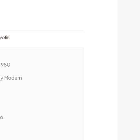
volini
1980
ry Modern
ro