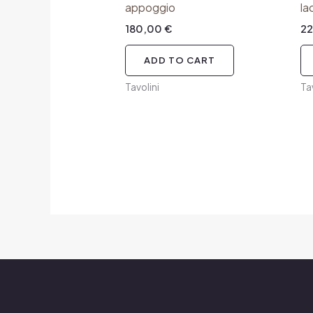
appoggio
la
180,00
€
2
ADD TO CART
Tavolini
Ta