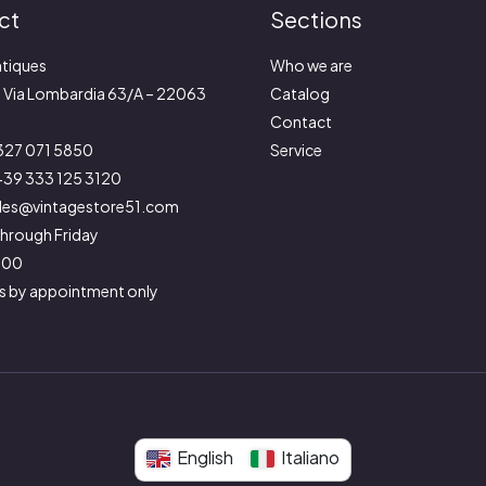
ct
Sections
tiques
Who we are
:
Via Lombardia 63/A – 22063
Catalog
Contact
327 071 5850
Service
39 333 125 3120
les@vintagestore51.com
hrough Friday
9:00
s by appointment only
English
Italiano