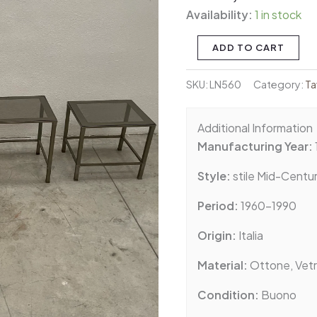
Availability:
1 in stock
ADD TO CART
SKU:
LN560
Category:
Ta
Additional Information
Manufacturing Year:
Style:
stile Mid-Centu
Period:
1960-1990
Origin:
Italia
Material:
Ottone, Vet
Condition:
Buono