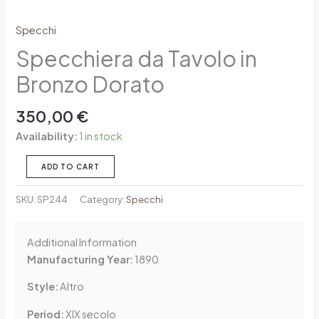
Specchi
Specchiera da Tavolo in
Bronzo Dorato
350,00
€
Availability:
1 in stock
ADD TO CART
SKU:
SP244
Category:
Specchi
Additional Information
Manufacturing Year:
1890
Style:
Altro
Period:
XIX secolo