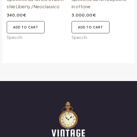
stile Liberty / Neoclassico
in ottone
340,00
€
3.000,00
€
ADD TO CART
ADD TO CART
Specchi
Specchi