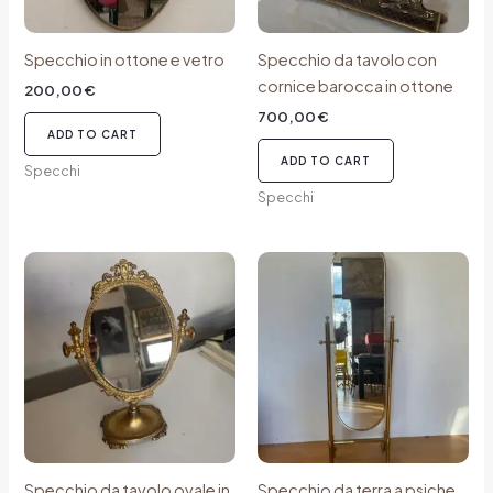
Specchio in ottone e vetro
Specchio da tavolo con
cornice barocca in ottone
200,00
€
700,00
€
ADD TO CART
ADD TO CART
Specchi
Specchi
Specchio da tavolo ovale in
Specchio da terra a psiche