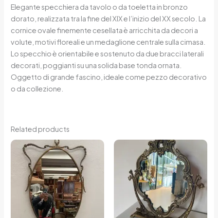
Elegante specchiera da tavolo o da toeletta in bronzo
dorato, realizzata tra la fine del XIX e l’inizio del XX secolo. La
cornice ovale finemente cesellata è arricchita da decori a
volute, motivi floreali e un medaglione centrale sulla cimasa.
Lo specchio è orientabile e sostenuto da due bracci laterali
decorati, poggianti su una solida base tonda ornata.
Oggetto di grande fascino, ideale come pezzo decorativo
o da collezione.
Related products