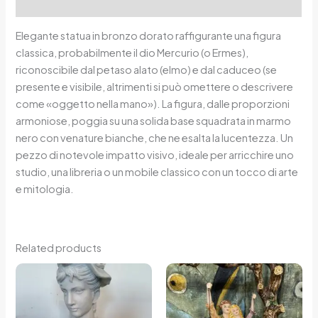
Reviews (0)
Elegante statua in bronzo dorato raffigurante una figura
classica, probabilmente il dio Mercurio (o Ermes),
riconoscibile dal petaso alato (elmo) e dal caduceo (se
presente e visibile, altrimenti si può omettere o descrivere
come «oggetto nella mano»). La figura, dalle proporzioni
armoniose, poggia su una solida base squadrata in marmo
nero con venature bianche, che ne esalta la lucentezza. Un
pezzo di notevole impatto visivo, ideale per arricchire uno
studio, una libreria o un mobile classico con un tocco di arte
e mitologia.
Related products