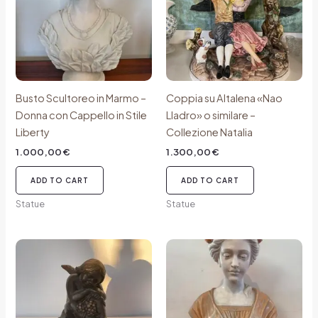
Busto Scultoreo in Marmo –
Coppia su Altalena «Nao
Donna con Cappello in Stile
Lladro» o similare –
Liberty
Collezione Natalia
1.000,00
€
1.300,00
€
ADD TO CART
ADD TO CART
Statue
Statue