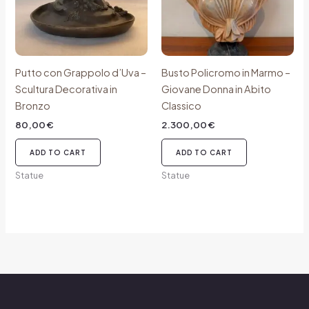
Putto con Grappolo d’Uva –
Busto Policromo in Marmo –
Scultura Decorativa in
Giovane Donna in Abito
Bronzo
Classico
80,00
€
2.300,00
€
ADD TO CART
ADD TO CART
Statue
Statue