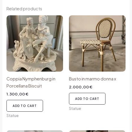
Related products
Coppia Nymphenburg in
Busto in marmo donna x
Porcellana Biscuit
2.000,00
€
1.300,00
€
ADD TO CART
ADD TO CART
Statue
Statue