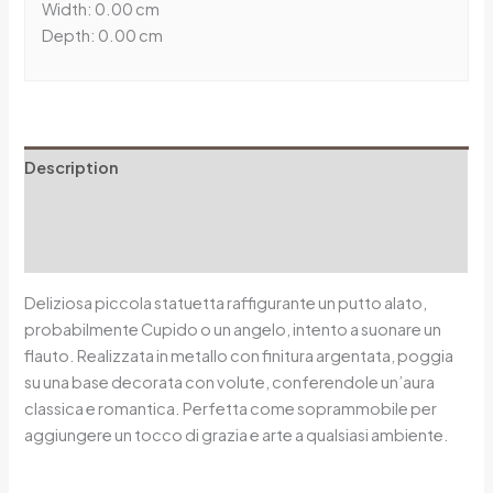
Width: 0.00 cm
Depth: 0.00 cm
Description
Additional information
Reviews (0)
Deliziosa piccola statuetta raffigurante un putto alato,
probabilmente Cupido o un angelo, intento a suonare un
flauto. Realizzata in metallo con finitura argentata, poggia
su una base decorata con volute, conferendole un’aura
classica e romantica. Perfetta come soprammobile per
aggiungere un tocco di grazia e arte a qualsiasi ambiente.