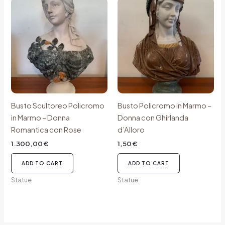
Busto Scultoreo Policromo
Busto Policromo in Marmo –
in Marmo – Donna
Donna con Ghirlanda
Romantica con Rose
d’Alloro
1.300,00
€
1,50
€
ADD TO CART
ADD TO CART
Statue
Statue