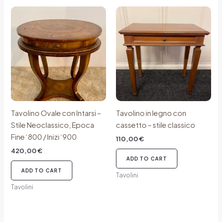
Tavolino Ovale con Intarsi –
Tavolino in legno con
Stile Neoclassico, Epoca
cassetto – stile classico
Fine ‘800 / Inizi ‘900
110,00
€
420,00
€
ADD TO CART
ADD TO CART
Tavolini
Tavolini