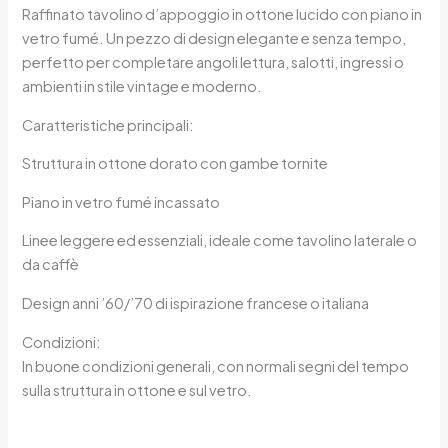
Raffinato tavolino d’appoggio in ottone lucido con piano in
vetro fumé. Un pezzo di design elegante e senza tempo,
perfetto per completare angoli lettura, salotti, ingressi o
ambienti in stile vintage e moderno.
Caratteristiche principali:
Struttura in ottone dorato con gambe tornite
Piano in vetro fumé incassato
Linee leggere ed essenziali, ideale come tavolino laterale o
da caffè
Design anni ’60/’70 di ispirazione francese o italiana
Condizioni:
In buone condizioni generali, con normali segni del tempo
sulla struttura in ottone e sul vetro.