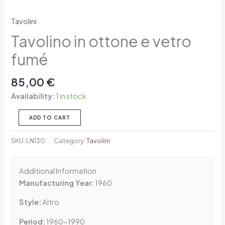
Tavolini
Tavolino in ottone e vetro
fumé
85,00
€
Availability:
1 in stock
ADD TO CART
SKU:
LN130
Category:
Tavolini
Additional Information
Manufacturing Year:
1960
Style:
Altro
Period:
1960-1990