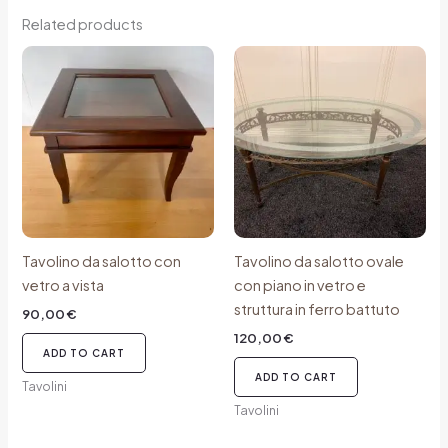
Related products
Tavolino da salotto con
Tavolino da salotto ovale
vetro a vista
con piano in vetro e
struttura in ferro battuto
90,00
€
120,00
€
ADD TO CART
ADD TO CART
Tavolini
Tavolini