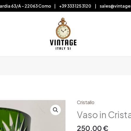
ardia 63/A – 22063 Como | +39 333 125 3120 | sales@vintage
Cristallo
Vaso
in
Vaso in Crist
Cristallo
Verde
250,00
€