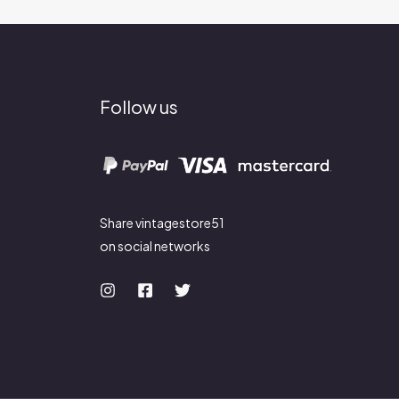
Follow us
Share vintagestore51
on social networks