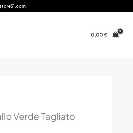
store51.com
0,00
€
allo Verde Tagliato