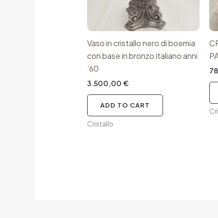
Vaso in cristallo nero di boemia
C
con base in bronzo italiano anni
PA
’60
7
3.500,00
€
ADD TO CART
Cr
Cristallo