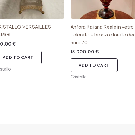
RISTALLO VERSAILLES
Anfora Italiana Reale in vetro
RIGI
colorato e bronzo dorato deg
anni ’70
80,00
€
15.000,00
€
ADD TO CART
ADD TO CART
istallo
Cristallo