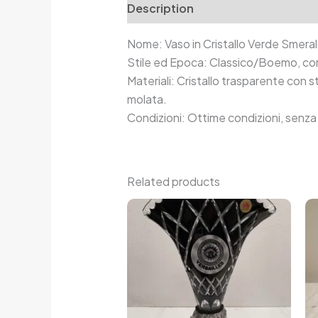
Description
Additional informa
Nome: Vaso in Cristallo Verde Smeral
Stile ed Epoca: Classico/Boemo, con
Materiali: Cristallo trasparente con s
molata.
Condizioni: Ottime condizioni, senza 
Related products