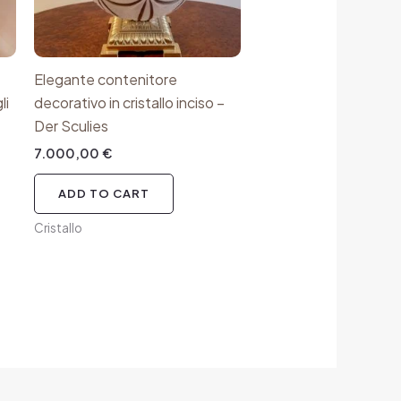
Elegante contenitore
li
decorativo in cristallo inciso –
Der Sculies
7.000,00
€
ADD TO CART
Cristallo