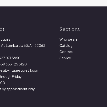
ct
Sections
tiques
Who we are
:
Via Lombardia 63/A – 22063
Catalog
Contact
327 071 5850
Service
39 333 125 3120
les@vintagestore51.com
hrough Friday
9:00
s by appointment only