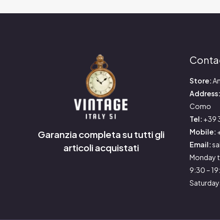
Conta
Store:
An
Address
Como
Tel:
+39 
Mobile:
+
Garanzia completa su tutti gli
Email:
sa
articoli acquistati
Monday t
9:30 – 1
Saturday