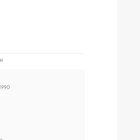
si
1990
ro