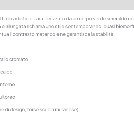
tion
Reviews (0)
ato artistico, caratterizzato da un corpo verde smeraldo con ins
ca e allungata richiama uno stile contemporaneo, quasi biomor
ua il contrasto materico e ne garantisce la stabilità.
tallo cromato
 caldo
interno
ultoreo
ione di design, forse scuola muranese)