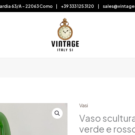
ardia 63/A – 22063 Como | +39 333 125 3120 | sales@vintage
Vasi
Vaso
scultura
Vaso scultura
in
verde e ross
vetro