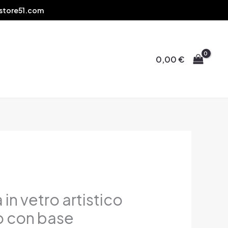
store51.com
0,00
€
 in vetro artistico
o con base