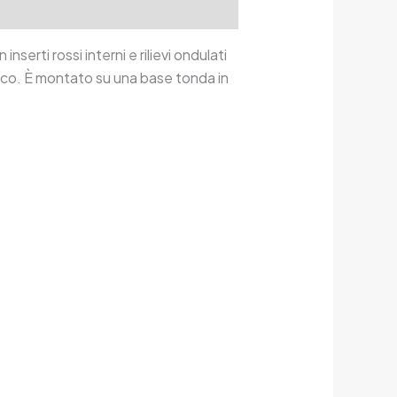
erti rossi interni e rilievi ondulati
fico. È montato su una base tonda in