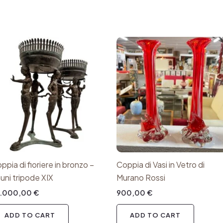
ppia di fioriere in bronzo –
Coppia di Vasi in Vetro di
uni tripode XIX
Murano Rossi
5.000,00
€
900,00
€
ADD TO CART
ADD TO CART