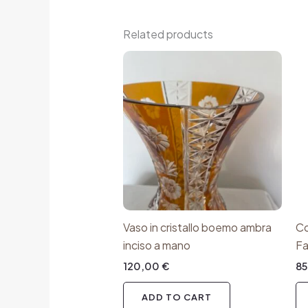
Related products
Vaso in cristallo boemo ambra
Co
inciso a mano
Fa
120,00
€
8
ADD TO CART