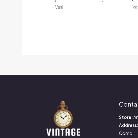
Vasi
Va
Conta
Store:
An
Address
Como