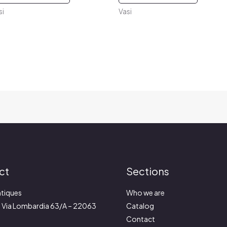
si
Vasi
ct
Sections
tiques
Who we are
:
Via Lombardia 63/A – 22063
Catalog
Contact