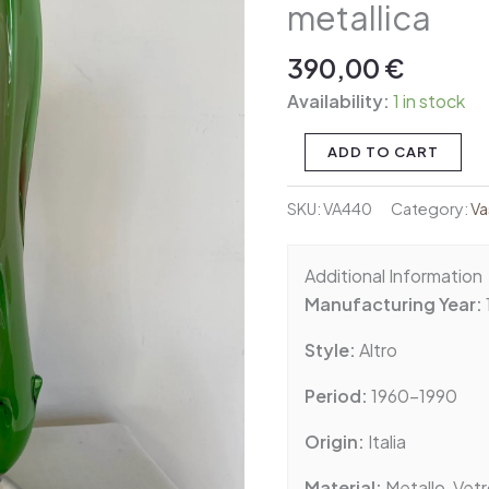
metallica
artistico
verde
390,00
€
e
rosso
Availability:
1 in stock
con
base
ADD TO CART
metallica
quantity
SKU:
VA440
Category:
Va
Additional Information
Manufacturing Year:
Style:
Altro
Period:
1960-1990
Origin:
Italia
Material:
Metallo, Vet