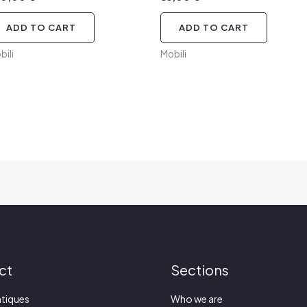
ADD TO CART
ADD TO CART
bili
Mobili
ct
Sections
tiques
Who we are