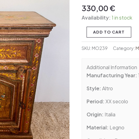
a
330,00
€
mano
Availability:
1 in stock
quantity
ADD TO CART
SKU:
MO239
Category:
M
Additional Information
Manufacturing Year:
Style:
Altro
Period:
XX secolo
Origin:
Italia
Material:
Legno