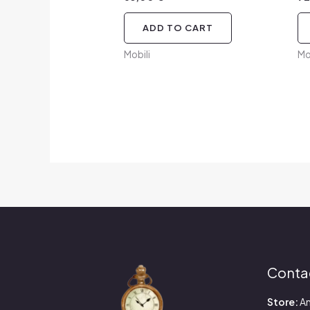
ADD TO CART
Mobili
Mo
Conta
Store:
An