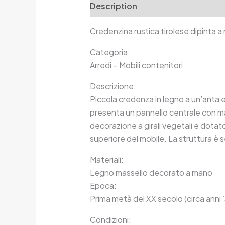
Description
Additional informa
Credenzina rustica tirolese dipinta 
Categoria:
Arredi – Mobili contenitori
Descrizione:
Piccola credenza in legno a un’anta e 
presenta un pannello centrale con maz
decorazione a girali vegetali e dotato
superiore del mobile. La struttura è
Materiali:
Legno massello decorato a mano
Epoca:
Prima metà del XX secolo (circa anni
Condizioni: