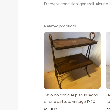
Discrete condizioni generali. Alcune u
Related products
Tavolino con due piani in legno
El
e ferro battuto vintage 1960
ri
65,00
€
9