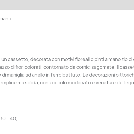
tion
Reviews (0)
a mano
un cassetto, decorata con motivi floreali dipinti a mano tipici d
zo di fiori colorati, contornato da cornici sagomate. Il cass
 di maniglia ad anello in ferro battuto. Le decorazioni pittoric
 semplice ma solida, con zoccolo modanato e venature del legno
 ’30-’40)