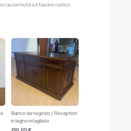
 l’autenticità e il fascino rustico.
le
Banco da negozio / Reception
in legno intagliato
250,00
€