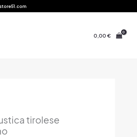
store51.com
0,00
€
stica tirolese
no