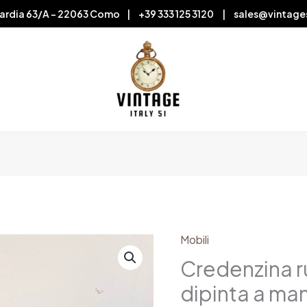
ardia 63/A – 22063 Como | +39 333 125 3120 | sales@vintage
Mobili
Credenzina
rustica
Credenzina ru
tirolese
dipinta a ma
dipinta