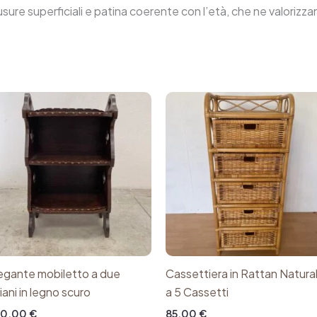
sure superficiali e patina coerente con l’età, che ne valorizzano
egante mobiletto a due
Cassettiera in Rattan Natura
piani in legno scuro
a 5 Cassetti
20,00
€
85,00
€