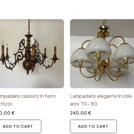
mpadario classico in ferro
Lampadario elegante in stile
ttuto
anni ’70-’80
80,00
€
240,00
€
ADD TO CART
ADD TO CART