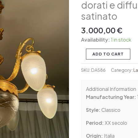
dorati e diffu
stile
Classico
satinato
con
dettagli
3.000,00
€
dorati
Availability:
1 in stock
e
diffusori
ADD TO CART
in
vetro
SKU:
DA586
Category:
L
satinato
quantity
Additional Information
Manufacturing Year:
Style:
Classico
Period:
XX secolo
Origin:
Italia