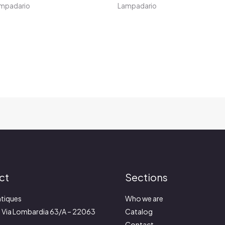
mpadario
Lampadario
ct
Sections
tiques
Who we are
:
Via Lombardia 63/A – 22063
Catalog
Contact