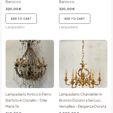
Barocco
Barocco
320,00
€
320,00
€
ADD TO CART
ADD TO CART
Lampadario
Lampadario
Lampadario Antico in Ferro
Lampadario Chandelier in
Battuto e Cristallo – Stile
Bronzo Dorato a Sei Luci,
Maria Te
Versailles – Eleganza Dorata