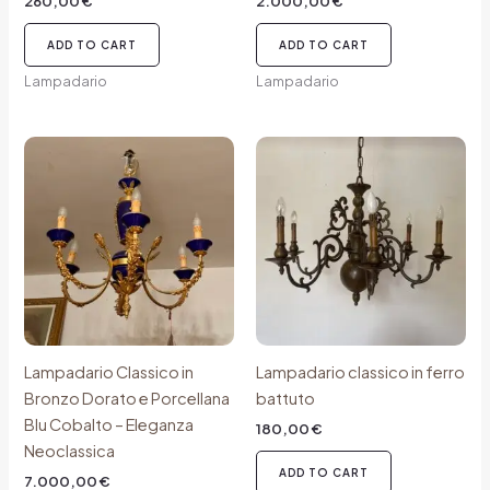
260,00
€
2.000,00
€
ADD TO CART
ADD TO CART
Lampadario
Lampadario
Lampadario Classico in
Lampadario classico in ferro
Bronzo Dorato e Porcellana
battuto
Blu Cobalto – Eleganza
180,00
€
Neoclassica
ADD TO CART
7.000,00
€