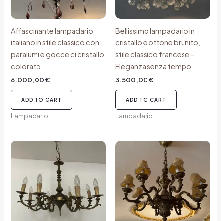
Affascinante lampadario
Bellissimo lampadario in
italiano in stile classico con
cristallo e ottone brunito,
paralumi e gocce di cristallo
stile classico francese –
colorato
Eleganza senza tempo
6.000,00
€
3.500,00
€
ADD TO CART
ADD TO CART
Lampadario
Lampadario