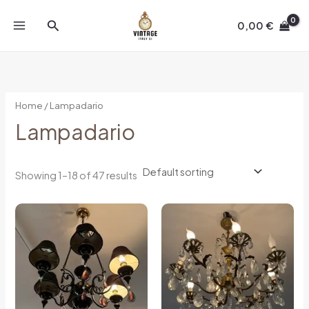
Skip
Search
to
0,00
€
content
Home
/ Lampadario
Lampadario
Showing 1–18 of 47 results