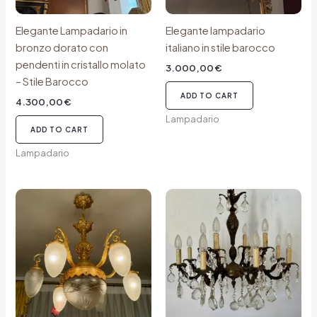
Elegante Lampadario in
Elegante lampadario
bronzo dorato con
italiano in stile barocco
pendenti in cristallo molato
3.000,00
€
– Stile Barocco
ADD TO CART
4.300,00
€
Lampadario
ADD TO CART
Lampadario