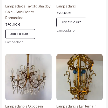
Lampada da Tavolo Shabby
Lampadario
Chic – Stile Fiorito
690,00
€
Romantico
ADD TO CART
390,00
€
Lampadario
ADD TO CART
Lampadario
Lampadario a Gocce in
Lampadario a Lanterna in