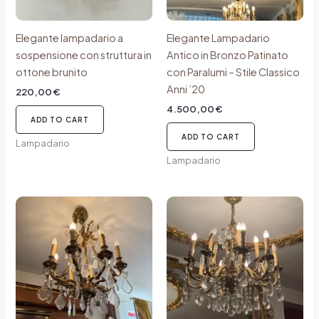
Elegante lampadario a
Elegante Lampadario
sospensione con struttura in
Antico in Bronzo Patinato
ottone brunito
con Paralumi – Stile Classico
Anni ’20
220,00
€
4.500,00
€
ADD TO CART
ADD TO CART
Lampadario
Lampadario