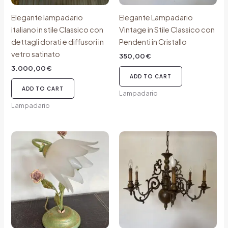
Elegante lampadario
Elegante Lampadario
italiano in stile Classico con
Vintage in Stile Classico con
dettagli dorati e diffusori in
Pendenti in Cristallo
vetro satinato
350,00
€
3.000,00
€
ADD TO CART
ADD TO CART
Lampadario
Lampadario