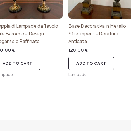
ppia di Lampade da Tavolo
Base Decorativa in Metallo
ile Barocco – Design
Stile Impero – Doratura
egante e Raffinato
Anticata
70,00
€
120,00
€
ADD TO CART
ADD TO CART
ampade
Lampade