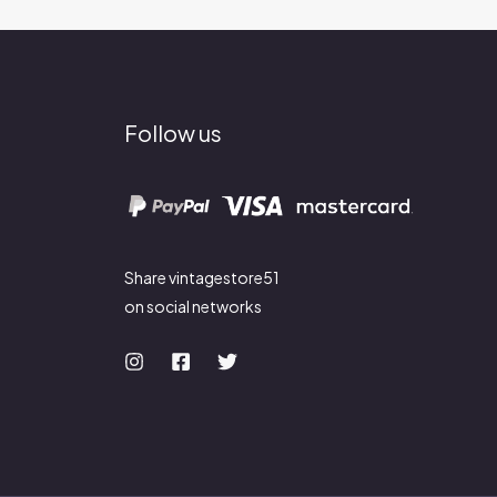
Follow us
Share vintagestore51
on social networks