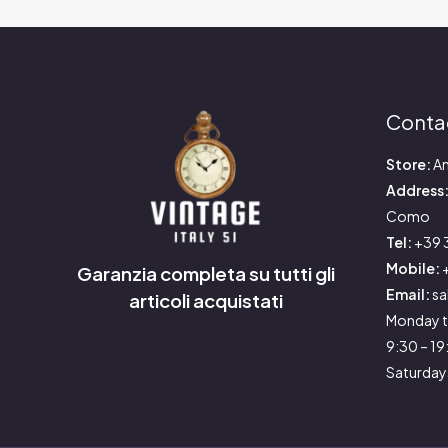
Conta
Store:
An
Address
Como
Tel:
+39 
Mobile:
+
Garanzia completa su tutti gli
Email:
sa
articoli acquistati
Monday t
9:30 – 1
Saturday