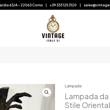
ardia 63/A – 22063 Como | +39 333 125 3120 | sales@vintage
Lampade
Lampada
da
Lampada da 
Tavolo
Stile Orienta
in