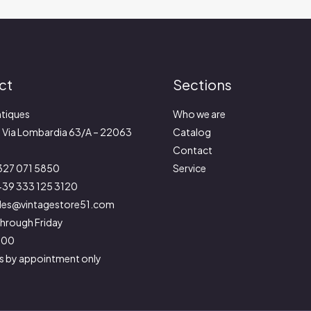
ct
Sections
tiques
Who we are
:
Via Lombardia 63/A – 22063
Catalog
Contact
327 071 5850
Service
39 333 125 3120
les@vintagestore51.com
hrough Friday
9:00
s by appointment only