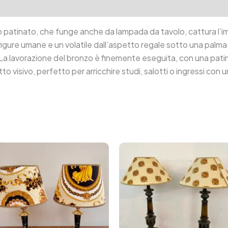
tion
Reviews (0)
 patinato, che funge anche da lampada da tavolo, cattura l’i
a figure umane e un volatile dall’aspetto regale sotto una palm
La lavorazione del bronzo è finemente eseguita, con una pati
 visivo, perfetto per arricchire studi, salotti o ingressi con 