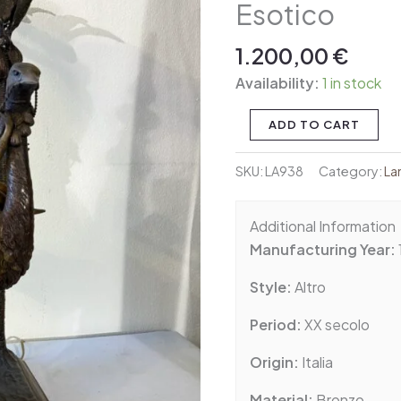
Esotico
Bronzo
Stile
1.200,00
€
Orientalista
con
Availability:
1 in stock
Tema
Esotico
ADD TO CART
quantity
SKU:
LA938
Category:
L
Additional Information
Manufacturing Year:
Style:
Altro
Period:
XX secolo
Origin:
Italia
Material:
Bronzo