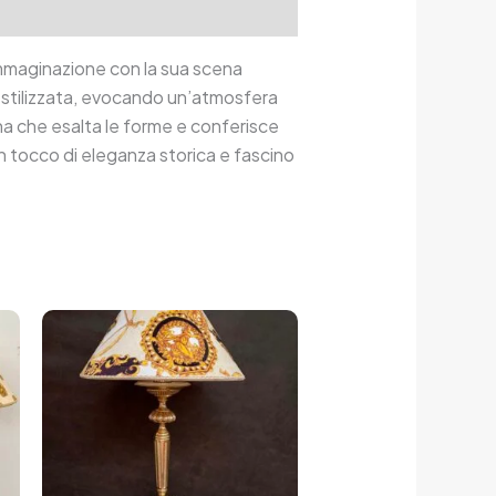
mmaginazione con la sua scena
a stilizzata, evocando un’atmosfera
na che esalta le forme e conferisce
un tocco di eleganza storica e fascino