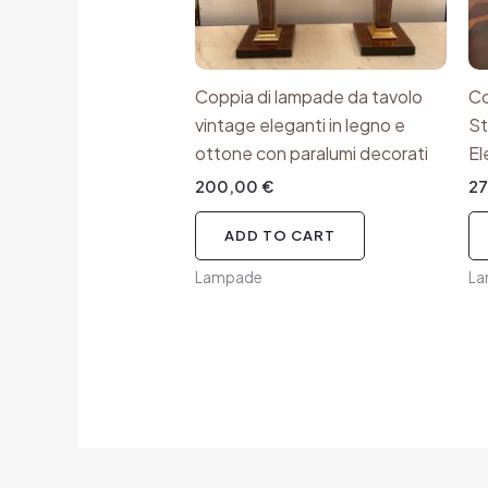
Coppia di lampade da tavolo
Co
vintage eleganti in legno e
St
ottone con paralumi decorati
El
200,00
€
2
ADD TO CART
Lampade
L