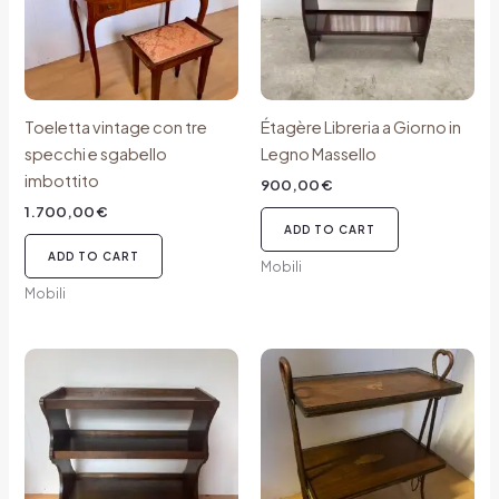
Toeletta vintage con tre
Étagère Libreria a Giorno in
specchi e sgabello
Legno Massello
imbottito
900,00
€
1.700,00
€
ADD TO CART
ADD TO CART
Mobili
Mobili