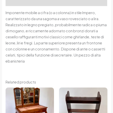
Reviews (0)
Imponente mobile a cifra (o a colonna) in stile Impero,
caratterizzato da una sagoma a vaso rovesciato o a lira.
Realizzato in legno pregiato, probabilmente radica o piuma
di mogano, e riccamente adornato con bronzi dorati a
cesello raffiguranti motivi classici come ghirlande, teste di
leone, liri e fregi. La parte superiore presenta un frontone
con colonne e un coronamento. Dispone di ante o cassetti
celati, tipici della funzione di secretaire. Un pezzo di alta
ebanisteria
Related products