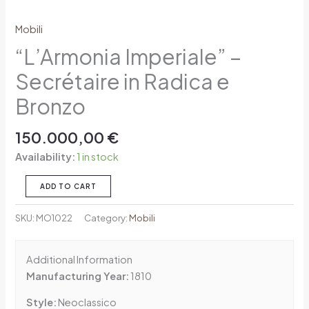
Mobili
“L’Armonia Imperiale” –
Secrétaire in Radica e
Bronzo
150.000,00
€
Availability:
1 in stock
ADD TO CART
SKU:
MO1022
Category:
Mobili
Additional Information
Manufacturing Year:
1810
Style:
Neoclassico