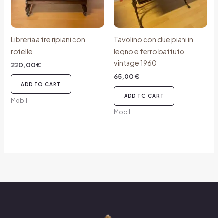
Libreria a tre ripiani con
Tavolino con due piani in
rotelle
legno e ferro battuto
vintage 1960
220,00
€
65,00
€
ADD TO CART
ADD TO CART
Mobili
Mobili