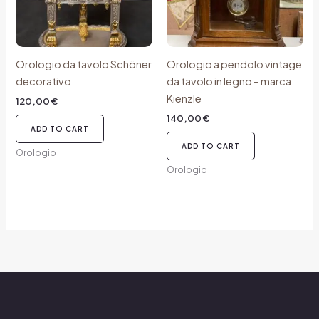
Orologio da tavolo Schöner
Orologio a pendolo vintage
decorativo
da tavolo in legno – marca
Kienzle
120,00
€
140,00
€
ADD TO CART
ADD TO CART
Orologio
Orologio