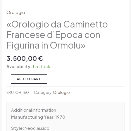
Orologio
«Orologio da Caminetto
Francese d’Epoca con
Figurina in Ormolu»
3.500,00
€
Availability:
1 in stock
ADD TO CART
SKU:
OR1160
Category:
Orologio
Additional Information
Manufacturing Year:
1970
Style:
Neoclassico