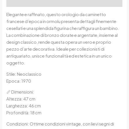
Reviews (0)
Elegante e raffinato, questo orologio da caminetto
francese d’epoca in ormolu presenta dettagli finemente
cesellati e una splendida figurina che raffigura un bambino.
La combinazione di bronzo dorate e argentate, insieme al
design classico, rende questa opera un vero e proprio
pezzo d’arte decorativa. Ideale per collezionisti di
antiquariato, unisce funzionalità ed estetica in un unico
oggetto.
Stile: Neoclassico
Epoca: 1970
📏 Dimensioni:
Altezza: 47 cm
Larghezza: 46 cm
Profondità: 18 cm
Condizioni: Ottime condizioni vintage, con lievi segni di