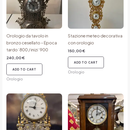
Orologio da tavolo in
Stazione meteo decorativa
bronzo cesellato – Epoca
con orologio
tardo ‘800 / inizi ‘900
150,00
€
240,00
€
ADD TO CART
ADD TO CART
Orologio
Orologio