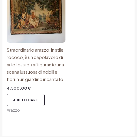
Straordinario arazzo, in stile
rococò, è un capolavoro di
arte tessile, raffigurante una
scena lussuosa di nobili e
fiori in un giardino incantato.
4.500,00
€
ADD TO CART
Arazzo