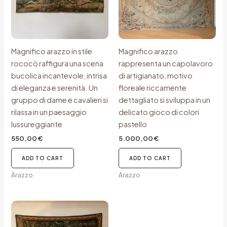
Magnifico arazzo in stile
Magnifico arazzo
rococò raffigura una scena
rappresenta un capolavoro
bucolica incantevole, intrisa
di artigianato, motivo
di eleganza e serenità. Un
floreale riccamente
gruppo di dame e cavalieri si
dettagliato si sviluppa in un
rilassa in un paesaggio
delicato gioco di colori
lussureggiante
pastello
550,00
€
5.000,00
€
ADD TO CART
ADD TO CART
Arazzo
Arazzo