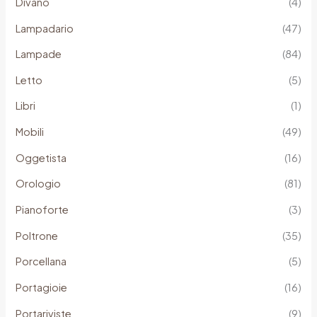
Divano
(4)
Lampadario
(47)
Lampade
(84)
Letto
(5)
Libri
(1)
Mobili
(49)
Oggetista
(16)
Orologio
(81)
Pianoforte
(3)
Poltrone
(35)
Porcellana
(5)
Portagioie
(16)
Portariviste
(9)