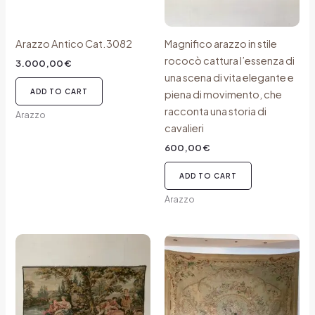
Arazzo Antico Cat.3082
Magnifico arazzo in stile
rococò cattura l’essenza di
3.000,00
€
una scena di vita elegante e
ADD TO CART
piena di movimento, che
racconta una storia di
Arazzo
cavalieri
600,00
€
ADD TO CART
Arazzo