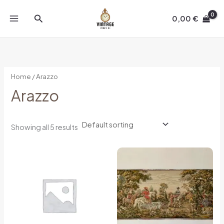
Skip
Search
to
0,00
€
content
Home
/ Arazzo
Arazzo
Showing all 5 results