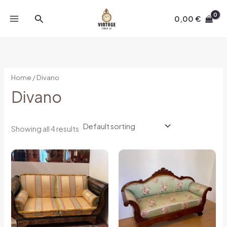
Skip
Search
to
0,00
€
content
Home
/ Divano
Divano
Showing all 4 results