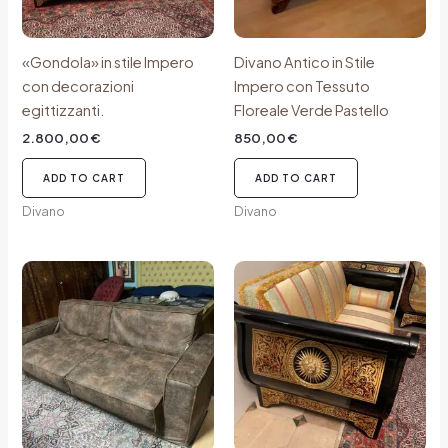
«Gondola» in stile Impero
Divano Antico in Stile
con decorazioni
Impero con Tessuto
egittizzanti.
Floreale Verde Pastello
2.800,00
€
850,00
€
ADD TO CART
ADD TO CART
Divano
Divano