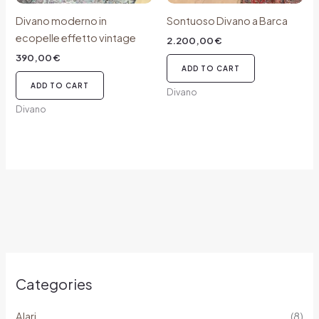
Divano moderno in
Sontuoso Divano a Barca
ecopelle effetto vintage
2.200,00
€
390,00
€
ADD TO CART
ADD TO CART
Divano
Divano
Categories
Alari
(8)